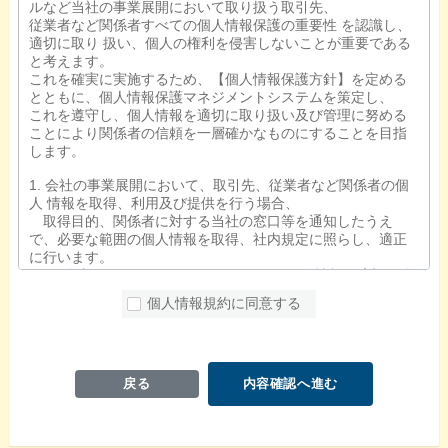
ルなど当社の事業展開において取り扱う取引先、
従業者など関係者すべての個人情報保護の重要性 を認識し、
適切に取り 扱い、個人の権利を侵害しないことが重要である
と考えます。
これを確実に実施するため、【個人情報保護方針】を定める
とともに、個人情報保護マネジメントシステムを策定し、
これを遵守し、個人情報を適切に取り扱い及び管理に努める
ことにより関係者の信頼を一層確かなものにすることを目指
します。
1. 会社の事業展開において、取引先、従業者など関係者の個
人 情報を取得、利用及び提供を行う場合、
取得目的、関係者に対する当社の窓口等を通知したうえ
で、必要な範囲の個人情報を取得、社内規定に照らし、適正
に行います。
2. 関係 者よりお預かりさせていただいた個人情報を適切に管
理し、不正アクセス、紛失、破壊、改ざん、
個人情報規約に同意する
漏洩、及び目的外利用などの予防に努めます。
万が一不正アクセス、紛失、破壊、改ざん、漏洩などが発
生した場合は是正に関する適切な処置を速やかに行います。
3. 個人情報 に関する法令及びその他の要求事項を遵守しま
す。
戻る
内容確認へ進む
4. 個人情報の保護のためのマネジメント システム(JIS Q 1500
1:2006準拠)を策定するとともに、内部監査による定期的な見
直しを行い、